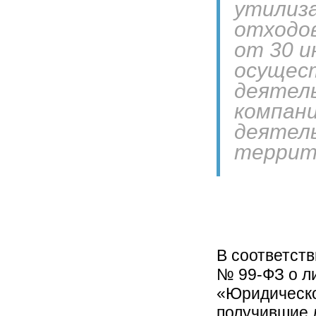
утилиза
отходов
от 30 и
осущест
деятель
компан
деятель
террит
В соответств
№ 99-ФЗ о л
«Юридическо
получившие 