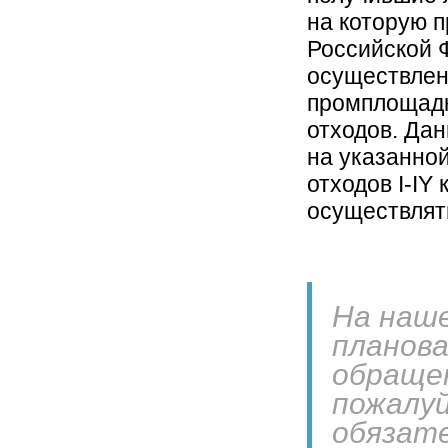
на которую п
Российской 
осуществлен
промплощадк
отходов. Да
на указанно
отходов I-I
осуществлят
На наше
планова
обращен
пожалуй
обязат