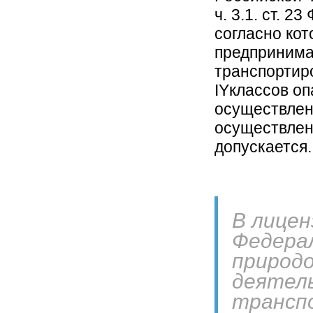
ч. 3.1. ст. 
согласно ко
предпринима
транспортиро
IYклассов оп
осуществлени
осуществлен
допускается.
В лицен
Федерал
природо
деятель
трансп