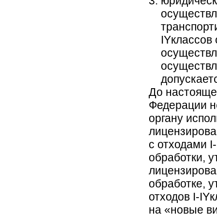
юридическ
осуществл
транспорти
IYклассов
осуществле
осуществл
допускаетс
До настояще
Федерации н
органу испо
лицензирова
с отходами I
обработки, 
лицензирова
обработке, 
отходов I-IY
на «новые ви