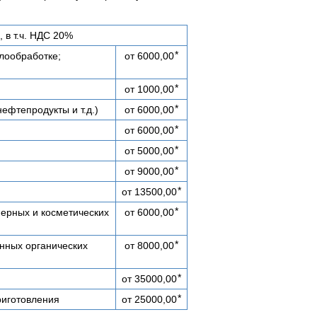
 в т.ч. НДС 20%
*
лообработке;
от 6000,00
*
от 1000,00
*
фтепродукты и т.д.)
от 6000,00
*
от 6000,00
*
от 5000,00
*
от 9000,00
*
от 13500,00
*
ерных и косметических
от 6000,00
*
нных органических
от 8000,00
*
от 35000,00
*
риготовления
от 25000,00