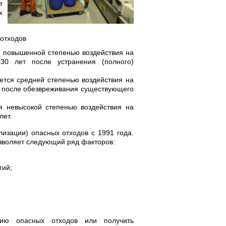
т
х
отходов
ся повышенной степенью воздействия на
0 лет после устранения (полного)
уется средней степенью воздействия на
т после обезвреживания существующего
ся невысокой степенью воздействия на
лет.
изации) опасных отходов с 1991 года.
озволяет следующий ряд факторов:
гий;
цию опасных отходов или получить