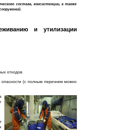
ческого состава, консистенции, а также
сооружений.
еживанию и утилизации
ых отходов.
а опасности (с полным перечнем можно
а
е
й
т
х