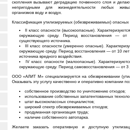
скопления вызывают деградацию почвенного слоя и делаю
непригодными для жизнедеятельности любых живы
организмов воду и воздух.
Классификация утилизируемых (обезвреживаемых) опасных 
II класс опасности (высокоопасные). Характеризуют
окружающую среду. Период восстановления — от 3
существующего источника.
III класс опасности (умеренно опасные). Характериз
окружающую среду. Период восстановления — от 10 ле
источника вредного воздействия.
IV класс опасности (малоопасные). Характеризуют
окружающую среду. Период самовосстановления — от 3 
ООО «АЛИТ М» специализируется на обезвреживании (утил
Оказывать эту услугу качественно и оперативно компании п
собственное производство по уничтожению отходов;
использование собственных запатентованных техноло
штат высококлассных специалистов;
широкий спектр обезвреживаемых отходов;
продуманная организация труда;
наличие собственного автопарка.
Желаете заказать оперативную и доступную утилиза