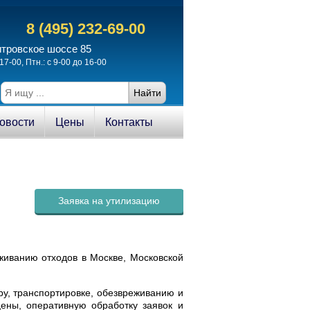
8 (495) 232-69-00
итровское шоссе 85
17-00, Птн.: с 9-00 до 16-00
овости
Цены
Контакты
Заявка на утилизацию
живанию отходов в Москве, Московской
у, транспортировке, обезвреживанию и
цены, оперативную обработку заявок и