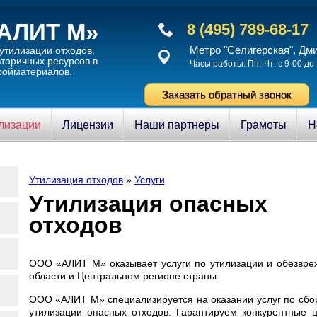
АЛИТ М»
8 (495) 789-68-17
Метро "Селигерская", Дм
утилизации отходов.
торичныx ресурсов в
Часы работы: Пн.-Чт: с 9-00 до 
ройматериалов.
Заказать обратный звонок
илизации
Лицензии
Наши партнеры
Грамоты
Н
Утилизация отходов
»
Услуги
Утилизация опасных
отходов
ООО «АЛИТ М» оказывает услуги по утилизации и обезвре
области и Центральном регионе страны.
ООО «АЛИТ М» специализируется на оказании услуг по сбор
утилизации опасных отходов. Гарантируем конкурентные 