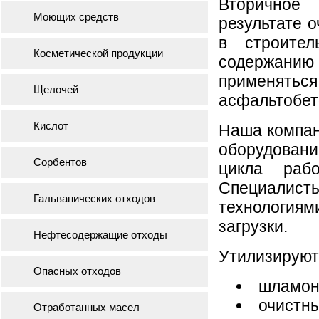
Вторично
Моющих средств
результате о
в строител
Косметической продукции
содержанию
применятьс
Щелочей
асфальтобет
Кислот
Наша компан
оборудован
Сорбентов
цикла раб
Специали
Гальванических отходов
технологиям
загрузки.
Нефтесодержащие отходы
Утилизируютс
Опасных отходов
шламон
очистн
Отработанных масел