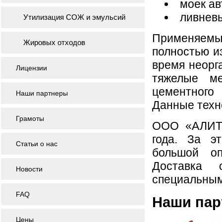
моек ав
ливневы
Утилизация СОЖ и эмульсий
Применяемы
Жировых отходов
полностью из
время неорг
Лицензии
тяжелые ме
цементного
Наши партнеры
Данные техн
Грамоты
ООО «АЛИТ 
года. За э
Статьи о нас
большой оп
Доставка 
Новости
специальным
FAQ
Наши па
Цены