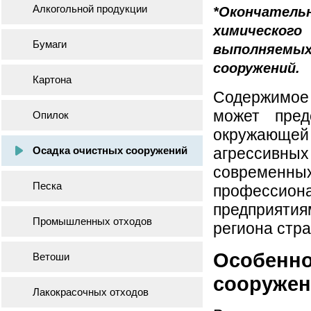
Алкогольной продукции
*Окончатель
химическог
Бумаги
выполняем
сооружений.
Картона
Содержимое 
может пред
Опилок
окружающей
Осадка очистных сооружений
агрессивных
современ
Песка
профессиона
предприятия
Промышленных отходов
региона стр
Особенно
Ветоши
сооруже
Лакокрасочных отходов